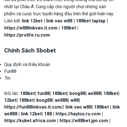
nhất tại Châu Á. Cung cấp cho người chơi những sản
phẩm cá cược trực tuyến hàng đầu trên thế giới hiện nay.
Liên kết:
link 12bet
|
link vao w88
|
188bet taptap
|
https://w88linkvao.it.com
|
188bet
|
https://prolife.ru.com
Chính Sách Sbobet
Quy định và Điều khoản
Fun88
7m
Đối tác:
188bet
|
fun88
|
188bet
|
bong88
|
ae888
|
188bet
|
12bet
|
188bet
|
bong88
|
ae888
|
w88
|
https://fun88linkvao.it.com/
|
link vao w88
|
188bet
|
link
ae888
|
link 12bet
|
188
|
https://haylou.ru.com
|
https://kubet.africa.com
|
https://w88bet.jpn.com
|