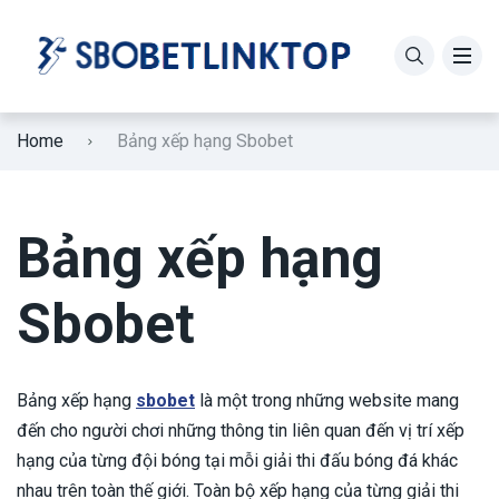
W88
Keonhacai Sbobet
Nạp Tiền Sbobet
Home
Bảng xếp hạng Sbobet
188bet
Livescore Sbobet
Rút Tiền Sbobet
bong88
Bảng xếp hạng Sbobet
Khuyến Mãi Sbobet
Bảng xếp hạng
Fun88
Link dự phòng Sbobet
Sbobet
link vao bong88
12bet
Bảng xếp hạng
sbobet
là một trong những website mang
đến cho người chơi những thông tin liên quan đến vị trí xếp
hạng của từng đội bóng tại mỗi giải thi đấu bóng đá khác
nhau trên toàn thế giới. Toàn bộ xếp hạng của từng giải thi