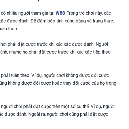
, có nhiều người tham gia tại
W88
. Trong trò chơi này, các
 xắc được đánh. Để đảm bảo tính công bằng và trung thực,
uân theo.
chơi phải đặt cược trước khi xúc xắc được đánh. Người
ánh, nhưng họ phải đặt cược trước khi xúc xắc tiếp theo
 phải tuân theo. Ví dụ, người chơi không được đổi cược
 cũng không được đổi cược hoặc thay đổi cược của họ trong
người chơi phải đặt cược trên một số cụ thể. Ví dụ, người
xắc được đánh. Ngoài ra, người chơi cũng phải đặt cược