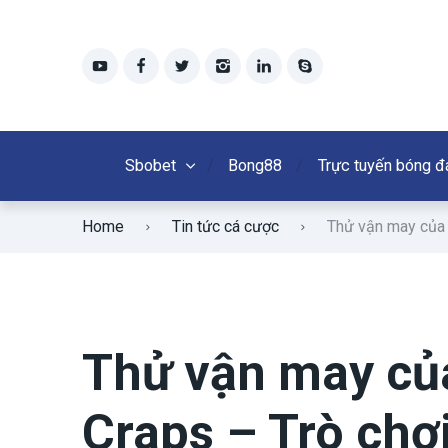
W88
Keonhacai Sbobet
Nạp Tiền Sbobet
188bet
Livescore Sbobet
Rút Tiền Sbobet
Sbobet
Bong88
Trực tuyến bóng đ
bong88
Bảng xếp hạng Sbobet
Khuyến Mãi Sbobet
Home
Tin tức cá cược
Thử vận may của b
Fun88
Link dự phòng Sbobet
link vao bong88
12bet
Thử vận may của
Craps – Trò chơi