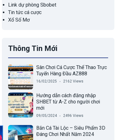
Link dự phòng Sbobet
Tin tức cá cược
Xổ Số Mơ
Thông Tin Mới
Sân Chơi Cá Cược Thể Thao Trực
Tuyến Hàng Đầu AZ888
16/02/2025
2162 Views
Hướng dẫn cách đăng nhập
SHBET từ A-Z cho người chơi
mới
09/05/2024
2496 Views
Bắn Cá Tài Lộc – Siêu Phẩm 3D
Đáng Chơi Nhất Năm 2024