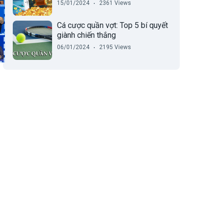
15/01/2024
2361 Views
Cá cược quần vợt: Top 5 bí quyết
giành chiến thắng
06/01/2024
2195 Views