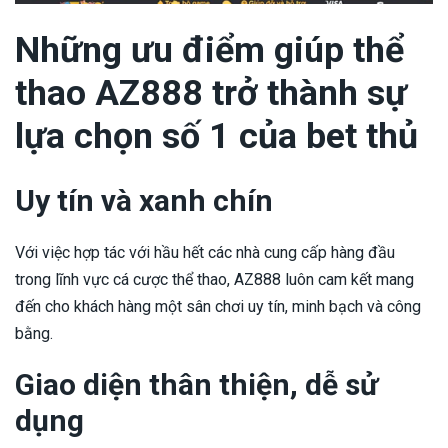
Những ưu điểm giúp thể
thao AZ888 trở thành sự
lựa chọn số 1 của bet thủ
Uy tín và xanh chín
Với việc hợp tác với hầu hết các nhà cung cấp hàng đầu
trong lĩnh vực cá cược thể thao, AZ888 luôn cam kết mang
đến cho khách hàng một sân chơi uy tín, minh bạch và công
bằng.
Giao diện thân thiện, dễ sử
dụng