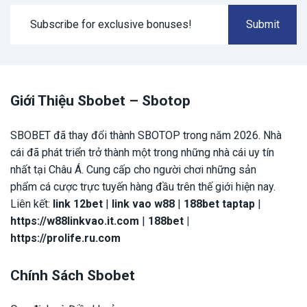
Giới Thiệu Sbobet – Sbotop
SBOBET đã thay đổi thành SBOTOP trong năm 2026. Nhà
cái đã phát triển trở thành một trong những nhà cái uy tín
nhất tại Châu Á. Cung cấp cho người chơi những sản
phẩm cá cược trực tuyến hàng đầu trên thế giới hiện nay.
Liên kết:
link 12bet
|
link vao w88
|
188bet taptap
|
https://w88linkvao.it.com
|
188bet
|
https://prolife.ru.com
Chính Sách Sbobet