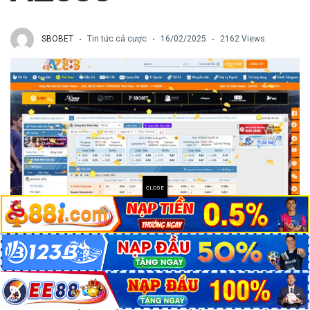
SBOBET
Tin tức cá cược
16/02/2025
2162 Views
Cá cược thể thao trực tuyến là một trong những lĩnh vực giải
trí thu hút hàng triệu người chơi mỗi ngày tại Việt Nam, chính