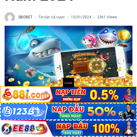
SBOBET
Tin tức cá cược
15/01/2024
2361 Views
Bắn Cá Tài Lộc –
Siêu Phẩm 3D