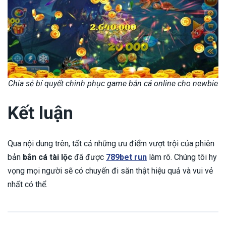
Chia sẻ bí quyết chinh phục game bắn cá online cho newbie
Kết luận
Qua nội dung trên, tất cả những ưu điểm vượt trội của phiên
bản
bắn cá tài lộc
đã được
789bet run
làm rõ. Chúng tôi hy
vọng mọi người sẽ có chuyến đi săn thật hiệu quả và vui vẻ
nhất có thể.