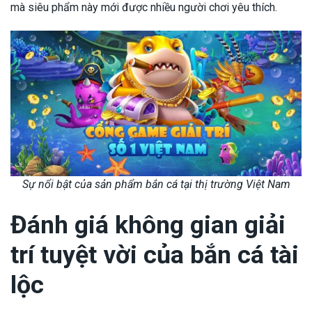
mà siêu phẩm này mới được nhiều người chơi yêu thích.
Sự nổi bật của sản phẩm bắn cá tại thị trường Việt Nam
Đánh giá không gian giải
trí tuyệt vời của bắn cá tài
lộc