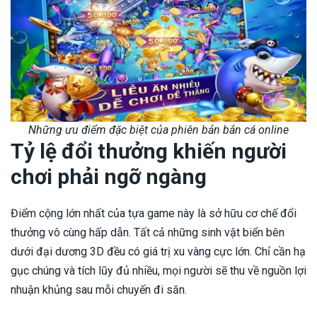
Những ưu điểm đặc biệt của phiên bản bắn cá online
Tỷ lệ đổi thưởng khiến người
chơi phải ngỡ ngàng
Điểm cộng lớn nhất của tựa game này là sở hữu cơ chế đổi
thưởng vô cùng hấp dẫn. Tất cả những sinh vật biển bên
dưới đại dương 3D đều có giá trị xu vàng cực lớn. Chỉ cần hạ
gục chúng và tích lũy đủ nhiều, mọi người sẽ thu về nguồn lợi
nhuận khủng sau mỗi chuyến đi săn.