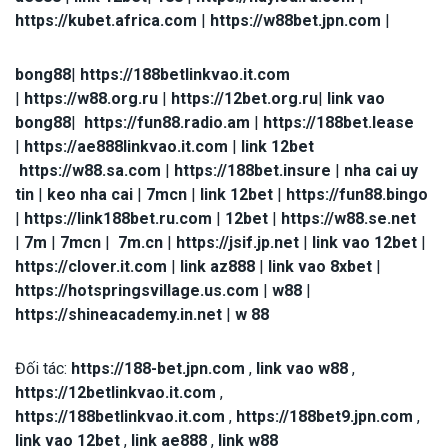
https://kubet.africa.com
|
https://w88bet.jpn.com
|
bong88
|
https://188betlinkvao.it.com
|
https://w88.org.ru
|
https://12bet.org.ru
|
link vao
bong88
|
https://fun88.radio.am
|
https://188bet.lease
|
https://ae888linkvao.it.com
|
link 12bet
https://w88.sa.com
|
https://188bet.insure
|
nha cai uy
tin
|
keo nha cai
|
7mcn
|
link 12bet
|
https://fun88.bingo
|
https://link188bet.ru.com
|
12bet
|
https://w88.se.net
|
7m
|
7mcn
|
7m.cn
|
https://jsif.jp.net
|
link vao 12bet
|
https://clover.it.com
|
link az888
|
link vao 8xbet
|
https://hotspringsvillage.us.com
|
w88
|
https://shineacademy.in.net
|
w 88
Đối tác:
https://188-bet.jpn.com
,
link vao w88
,
https://12betlinkvao.it.com
,
https://188betlinkvao.it.com
,
https://188bet9.jpn.com
,
link vao 12bet
,
link ae888
,
link w88