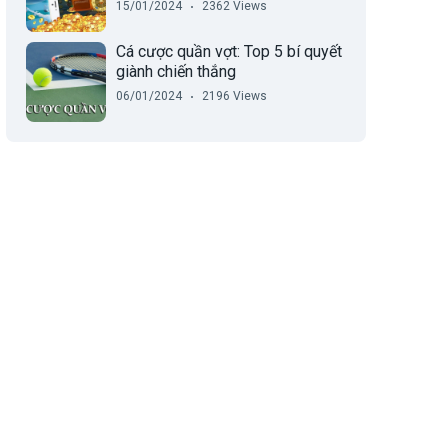
15/01/2024
2362 Views
Cá cược quần vợt: Top 5 bí quyết
giành chiến thắng
06/01/2024
2196 Views