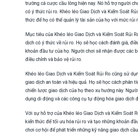
trường cá cược cầu lông hiện nay. Nó hỗ trợ người c
có ý thức rủi ro. Khéo léo Giao Dịch và Kiểm Soát Rủ
thức để họ có thể quản lý tài sản của họ với mức rủi r
Mục tiêu của Khéo léo Giao Dịch và Kiểm Soát Rủi Ro
dịch có ý thức về rủi ro. Họ sẽ học cách đánh giá, điề
khoản đầu tư của họ. Người chơi sẽ nhận được các bài
điều chỉnh và bảo vệ rủi ro.
Khéo léo Giao Dịch và Kiểm Soát Rủi Ro cũng sử dụng
giao dịch an toàn và hiệu quả. Họ sẽ học cách phân tí
chiến lược giao dịch của họ theo xu hướng này. Người
dụng di động và các công cụ tự động hóa giao dịch để
Với sự hỗ trợ của Khéo léo Giao Dịch và Kiểm Soát R
kiến thức để tối ưu hóa rủi ro và tạo những khoản đầ
chơi cơ hội để phát triển những kỹ năng giao dịch cầu