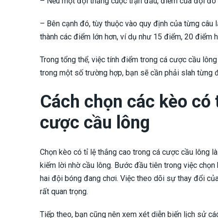
– Nếu một đội thắng cuộc trận đấu, điểm của đội đ
– Bên cạnh đó, tùy thuộc vào quy định của từng câu 
thành các điểm lớn hơn, ví dụ như 15 điểm, 20 điểm 
Trong tổng thể, việc tính điểm trong cá cược cầu lông
trong một số trường hợp, bạn sẽ cần phải slah từng đ
Cách chọn các kèo có t
cược cầu lông
Chọn kèo có tỉ lệ thắng cao trong cá cược cầu lông 
kiếm lời nhờ cầu lông. Bước đầu tiên trong việc chọn 
hai đội bóng đang chơi. Việc theo dõi sự thay đổi của
rất quan trọng.
Tiếp theo, bạn cũng nên xem xét diễn biến lịch sử cá