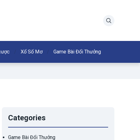
 cược
Xổ Số Mơ
Game Bài Đổi Thưởng
Categories
Game Bài Đổi Thưởng