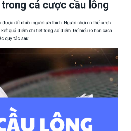
 trong cá cược cầu lông
 được rất nhiều người ưa thích. Người chơi có thể cược
 kết quả điểm chi tiết từng số điểm. Để hiểu rõ hơn cách
ác quy tắc sau: