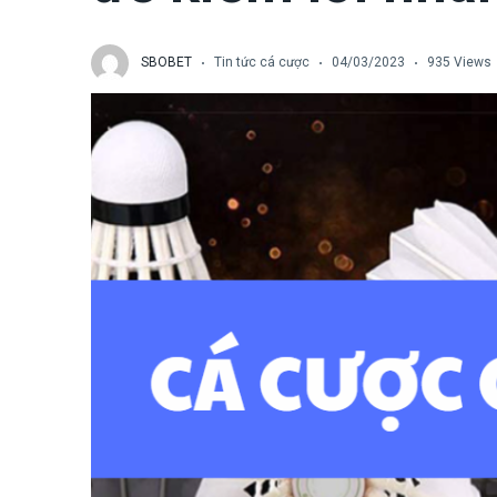
SBOBET
Tin tức cá cược
04/03/2023
935 Views