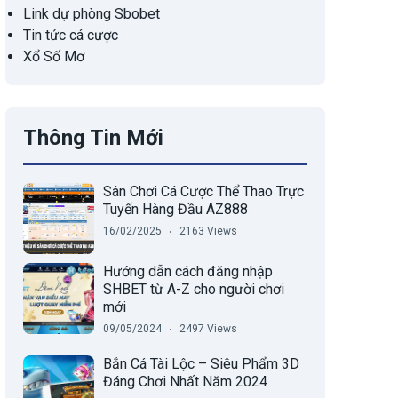
Link dự phòng Sbobet
Tin tức cá cược
Xổ Số Mơ
Thông Tin Mới
Sân Chơi Cá Cược Thể Thao Trực
Tuyến Hàng Đầu AZ888
16/02/2025
2163 Views
Hướng dẫn cách đăng nhập
SHBET từ A-Z cho người chơi
mới
09/05/2024
2497 Views
Bắn Cá Tài Lộc – Siêu Phẩm 3D
Đáng Chơi Nhất Năm 2024