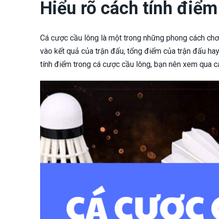
Hiểu rõ cách tính điểm
Cá cược cầu lông là một trong những phong cách chơi
vào kết quả của trận đấu, tổng điểm của trận đấu hay
tính điểm trong cá cược cầu lông, bạn nên xem qua c