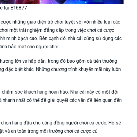
c tại E16877
ược những giao diện trò chơi tuyệt vời với nhiều loại các
chơi một trải nghiệm đẳng cấp trong việc chơi cá cược
nh minh bạch cao. Bên cạnh đó, nhà cái cũng sử dụng các
ính bảo mật cho người chơi.
thưởng lớn và hấp dẫn, trong đó bao gồm cả tiền thưởng
ưởng đặc biệt khác. Những chương trình khuyến mãi này luôn
ụ chăm sóc khách hàng hoàn hảo. Nhà cái này có một đội
nhanh nhất có thể để giải quyết các vấn đề liên quan đến
ựa chọn hàng đầu cho cộng đồng người chơi cá cược. Họ sẽ
ật và an toàn trong môi trường chơi cá cược củ