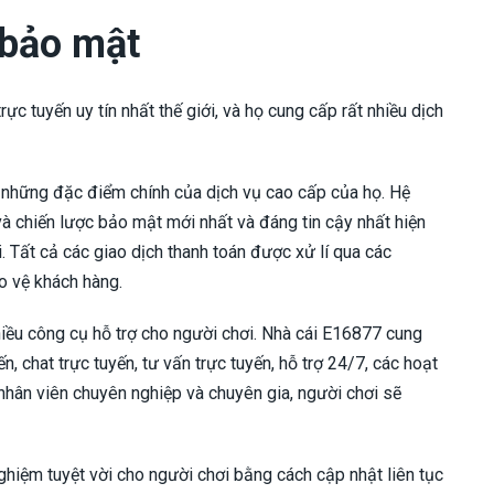
 bảo mật
ực tuyến uy tín nhất thế giới, và họ cung cấp rất nhiều dịch
g những đặc điểm chính của dịch vụ cao cấp của họ. Hệ
à chiến lược bảo mật mới nhất và đáng tin cậy nhất hiện
. Tất cả các giao dịch thanh toán được xử lí qua các
o vệ khách hàng.
iều công cụ hỗ trợ cho người chơi. Nhà cái E16877 cung
n, chat trực tuyến, tư vấn trực tuyến, hỗ trợ 24/7, các hoạt
nhân viên chuyên nghiệp và chuyên gia, người chơi sẽ
ghiệm tuyệt vời cho người chơi bằng cách cập nhật liên tục