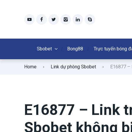
W88
Keonhacai Sbobet
Nạp Tiền Sbobet
188bet
Livescore Sbobet
Rút Tiền Sbobet
Sbobet
Bong88
Trực tuyến bóng đ
bong88
Bảng xếp hạng Sbobet
Khuyến Mãi Sbobet
Home
Link dự phòng Sbobet
E16877 – L
Fun88
Link dự phòng Sbobet
link vao bong88
12bet
E16877 – Link t
Sbobet không bị