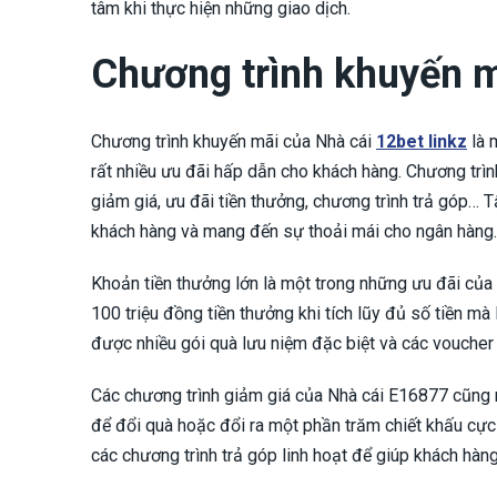
tâm khi thực hiện những giao dịch.
Chương trình khuyến m
Chương trình khuyến mãi của Nhà cái
12bet linkz
là 
rất nhiều ưu đãi hấp dẫn cho khách hàng. Chương trì
giảm giá, ưu đãi tiền thưởng, chương trình trả góp… 
khách hàng và mang đến sự thoải mái cho ngân hàng.
Khoản tiền thưởng lớn là một trong những ưu đãi của
100 triệu đồng tiền thưởng khi tích lũy đủ số tiền m
được nhiều gói quà lưu niệm đặc biệt và các voucher
Các chương trình giảm giá của Nhà cái E16877 cũng rấ
để đổi quà hoặc đổi ra một phần trăm chiết khấu cự
các chương trình trả góp linh hoạt để giúp khách hàn