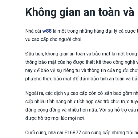
Không gian an toàn và
Nhà cái
w88
là một trong những hãng đại lý cá cược tr
vụ cao cấp cho người chơi.
Đầu tiên, không gian an toàn và bảo mật là một tron
thống bảo mật của họ được thiết kế theo công nghệ v
nay để bảo vệ sự riêng tư và thông tin của người chơi
phương thức bảo mật để đảm bảo tính an toàn và bả
Ngoài ra, các dịch vụ cao cấp còn có sẵn bao gồm nh
cấp nhiều tính năng như tích hợp các trò chơi trực tuyế
động cộng đồng và nhiều hơn nữa. Với sự hỗ trợ của 
được hỗ trợ mọi lúc mọi nơi.
Cuối cùng, nhà cái E16877 còn cung cấp những trải n