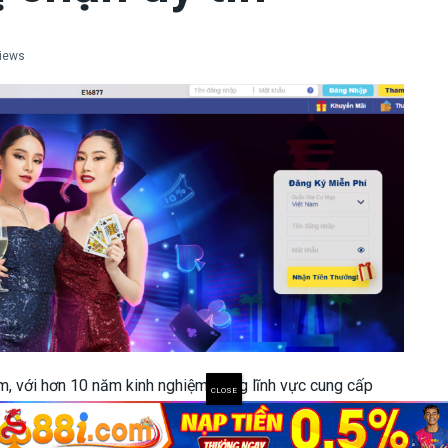
iews
, với hơn 10 năm kinh nghiệm trong lĩnh vực cung cấp
 đến rộng rãi với nhiều ưu điểm đặt biệt, bao gồm: cung
ebsite trực quan và thân thiện với người dùng, an toàn bảo