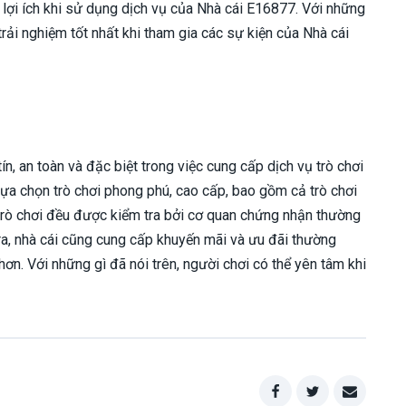
 lợi ích khi sử dụng dịch vụ của Nhà cái E16877. Với những
ải nghiệm tốt nhất khi tham gia các sự kiện của Nhà cái
n, an toàn và đặc biệt trong việc cung cấp dịch vụ trò chơi
lựa chọn trò chơi phong phú, cao cấp, bao gồm cả trò chơi
ả trò chơi đều được kiểm tra bởi cơ quan chứng nhận thường
a, nhà cái cũng cung cấp khuyến mãi và ưu đãi thường
ơn. Với những gì đã nói trên, người chơi có thể yên tâm khi