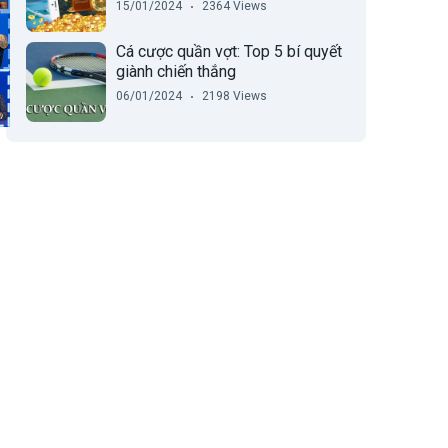
15/01/2024
2364 Views
Cá cược quần vợt: Top 5 bí quyết
giành chiến thắng
06/01/2024
2198 Views