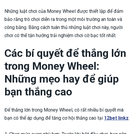
Những luật chơi của Money Wheel được thiết lập để đảm
bảo rằng trò chơi diễn ra trong một môi trường an toàn và
công bằng. Bằng cách tuân thủ những luật chơi này, người
chơi có thể tận hưởng trải nghiệm chơi cờ bạc tốt nhất.
Các bí quyết để thắng lớn
trong Money Wheel:
Những mẹo hay để giúp
bạn thắng cao
Để thắng lớn trong Money Wheel, có rất nhiều bí quyết mà
bạn có thể áp dụng để tăng cơ hội thắng cao tại
12bet linkz
.