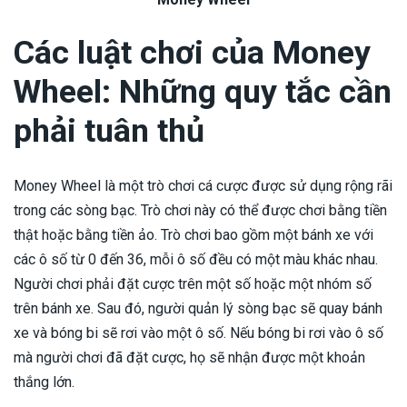
Các luật chơi của Money
Wheel: Những quy tắc cần
phải tuân thủ
Money Wheel là một trò chơi cá cược được sử dụng rộng rãi
trong các sòng bạc. Trò chơi này có thể được chơi bằng tiền
thật hoặc bằng tiền ảo. Trò chơi bao gồm một bánh xe với
các ô số từ 0 đến 36, mỗi ô số đều có một màu khác nhau.
Người chơi phải đặt cược trên một số hoặc một nhóm số
trên bánh xe. Sau đó, người quản lý sòng bạc sẽ quay bánh
xe và bóng bi sẽ rơi vào một ô số. Nếu bóng bi rơi vào ô số
mà người chơi đã đặt cược, họ sẽ nhận được một khoản
thắng lớn.