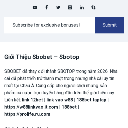
Giới Thiệu Sbobet – Sbotop
SBOBET đã thay đổi thành SBOTOP trong năm 2026. Nhà
cái đã phát triển trở thành một trong những nhà cái uy tín
nhất tại Châu Á. Cung cấp cho người chơi những sản
phẩm cá cược trực tuyến hàng đầu trên thế giới hiện nay.
Liên kết:
link 12bet
|
link vao w88
|
188bet taptap
|
https://w88linkvao.it.com
|
188bet
|
https://prolife.ru.com