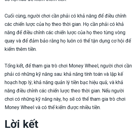
Cuối cùng, người chơi cần phải có khả năng để điều chỉnh
các chiến lược của họ theo thời gian. Họ cần phải có khả
năng để điều chỉnh các chiến lược của họ theo từng vòng
quay và để đảm bảo rằng họ luôn có thể tận dụng cơ hội để
kiếm thêm tiền.
Tổng kết, để tham gia trò chơi Money Wheel, người chơi cần
phải có những kỹ năng sau: khả năng tính toán và lập kế
hoạch hợp lý; khả năng quản lý tiền bạc hiệu quả; và khả
năng điều chỉnh các chiến lược theo thời gian. Nếu người
chơi có những kỹ năng này, họ sẽ có thể tham gia trò chơi
Money Wheel và có thể kiếm được nhiều tiền.
Lời kết