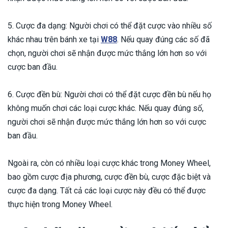
5. Cược đa dạng: Người chơi có thể đặt cược vào nhiều số
khác nhau trên bánh xe tại
W88
. Nếu quay đúng các số đã
chọn, người chơi sẽ nhận được mức thắng lớn hơn so với
cược ban đầu.
6. Cược đền bù: Người chơi có thể đặt cược đền bù nếu họ
không muốn chơi các loại cược khác. Nếu quay đúng số,
người chơi sẽ nhận được mức thắng lớn hơn so với cược
ban đầu.
Ngoài ra, còn có nhiều loại cược khác trong Money Wheel,
bao gồm cược địa phương, cược đền bù, cược đặc biệt và
cược đa dạng. Tất cả các loại cược này đều có thể được
thực hiện trong Money Wheel.