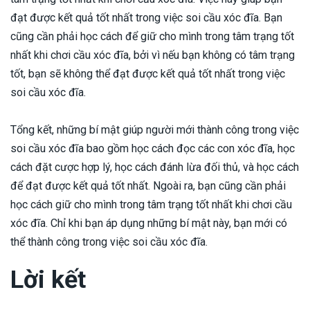
đạt được kết quả tốt nhất trong việc soi cầu xóc đĩa. Bạn
cũng cần phải học cách để giữ cho mình trong tâm trạng tốt
nhất khi chơi cầu xóc đĩa, bởi vì nếu bạn không có tâm trạng
tốt, bạn sẽ không thể đạt được kết quả tốt nhất trong việc
soi cầu xóc đĩa.
Tổng kết, những bí mật giúp người mới thành công trong việc
soi cầu xóc đĩa bao gồm học cách đọc các con xóc đĩa, học
cách đặt cược hợp lý, học cách đánh lừa đối thủ, và học cách
để đạt được kết quả tốt nhất. Ngoài ra, bạn cũng cần phải
học cách giữ cho mình trong tâm trạng tốt nhất khi chơi cầu
xóc đĩa. Chỉ khi bạn áp dụng những bí mật này, bạn mới có
thể thành công trong việc soi cầu xóc đĩa.
Lời kết