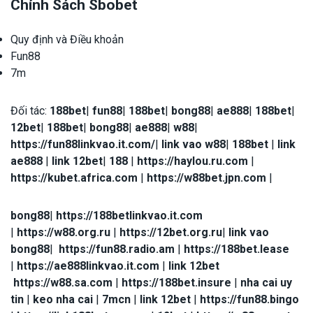
Chính Sách Sbobet
Quy định và Điều khoản
Fun88
7m
Đối tác:
188bet
|
fun88
|
188bet
|
bong88
|
ae888
|
188bet
|
12bet
|
188bet
|
bong88
|
ae888
|
w88
|
https://fun88linkvao.it.com/
|
link vao w88
|
188bet
|
link
ae888
|
link 12bet
|
188
|
https://haylou.ru.com
|
https://kubet.africa.com
|
https://w88bet.jpn.com
|
bong88
|
https://188betlinkvao.it.com
|
https://w88.org.ru
|
https://12bet.org.ru
|
link vao
bong88
|
https://fun88.radio.am
|
https://188bet.lease
|
https://ae888linkvao.it.com
|
link 12bet
https://w88.sa.com
|
https://188bet.insure
|
nha cai uy
tin
|
keo nha cai
|
7mcn
|
link 12bet
|
https://fun88.bingo