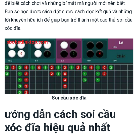
để biết cách chơi và những bí mật mà người mới nên biết.
Bạn sẽ học được cách đặt cược, cách đọc kết quả và những
lời khuyên hữu ích để giúp bạn trở thành một cao thủ soi cầu
xóc đĩa.
Soi cầu xóc đĩa
ướng dẫn cách soi cầu
xóc đĩa hiệu quả nhất