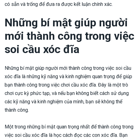
có sẵn và trống để đưa ra được kết luận chính xác.
Những bí mật giúp người
mới thành công trong việc
soi cầu xóc đĩa
Những bí mật giúp người mới thành công trong việc soi cầu
xóc đĩa là những kỹ năng và kinh nghiệm quan trọng để giúp
bạn thành công trong việc chơi cầu xóc đĩa. Đây là một trò
chơi cực kỳ phức tạp, và nếu bạn không biết cách sử dụng
các kỹ năng và kinh nghiệm của mình, bạn sẽ không thể
thành công.
Một trong những bí mật quan trọng nhất để thành công trong
việc soi cầu xóc đĩa là học cách đọc các con xóc đĩa. Bạn