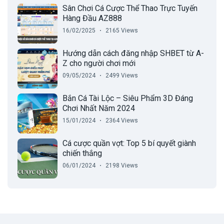
Sân Chơi Cá Cược Thể Thao Trực Tuyến
Hàng Đầu AZ888
16/02/2025
2165 Views
Hướng dẫn cách đăng nhập SHBET từ A-
Z cho người chơi mới
09/05/2024
2499 Views
Bắn Cá Tài Lộc – Siêu Phẩm 3D Đáng
Chơi Nhất Năm 2024
15/01/2024
2364 Views
Cá cược quần vợt: Top 5 bí quyết giành
chiến thắng
06/01/2024
2198 Views