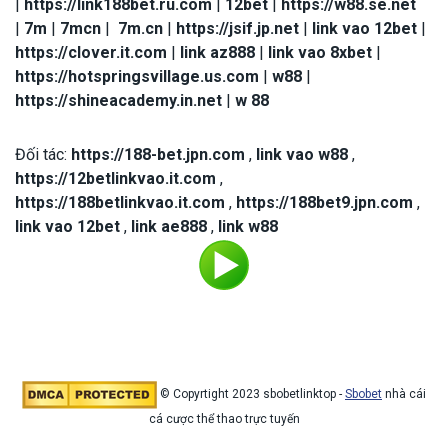
|
https://link188bet.ru.com
|
12bet
|
https://w88.se.net
|
7m
|
7mcn
|
7m.cn
|
https://jsif.jp.net
|
link vao 12bet
|
https://clover.it.com
|
link az888
|
link vao 8xbet
|
https://hotspringsvillage.us.com
|
w88
|
https://shineacademy.in.net
|
w 88
Đối tác:
https://188-bet.jpn.com
,
link vao w88
,
https://12betlinkvao.it.com
,
https://188betlinkvao.it.com
,
https://188bet9.jpn.com
,
link vao 12bet
,
link ae888
,
link w88
© Copyrtight 2023 sbobetlinktop -
Sbobet
nhà cái
cá cược thể thao trực tuyến