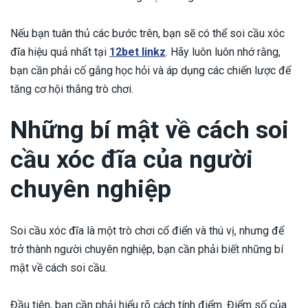
Nếu bạn tuân thủ các bước trên, bạn sẽ có thể soi cầu xóc
đĩa hiệu quả nhất tại
12bet linkz
. Hãy luôn luôn nhớ rằng,
bạn cần phải cố gắng học hỏi và áp dụng các chiến lược để
tăng cơ hội thắng trò chơi.
Những bí mật về cách soi
cầu xóc đĩa của người
chuyên nghiệp
Soi cầu xóc đĩa là một trò chơi cổ điển và thú vị, nhưng để
trở thành người chuyên nghiệp, bạn cần phải biết những bí
mật về cách soi cầu.
Đầu tiên, bạn cần phải hiểu rõ cách tính điểm. Điểm số của