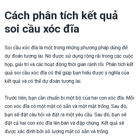
Cách phân tích kết quả
soi cầu xóc đĩa
Soi cầu xóc đĩa là một trong những phương pháp dùng để
dự đoán tương lai. Nó được sử dụng rộng rãi trong các cuộc
họp, giải trí và các hoạt động thời gian rảnh rỗi. Phân tích kết
quả soi cầu xóc đĩa có thể giúp bạn hiểu được ý nghĩa của
kết quả và có thể dự đoán tương lai.
Trước tiên, bạn cần chuẩn bị một bộ của hai con xóc đĩa. Mỗi
con xóc đĩa có một mặt có sẵn và một mặt trống. Sau đó,
bạn sẽ đặt câu hỏi và đặt ra một yêu cầu. Sau đó, bạn sẽ
đặt cả hai con xóc đĩa lên bàn và đập chúng. Kết quả sẽ
được xác định bởi số lượng mặt có sẵn và trống.