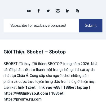
Giới Thiệu Sbobet – Sbotop
SBOBET đã thay đổi thành SBOTOP trong năm 2026. Nhà
cái đã phát triển trở thành một trong những nhà cái uy tín
nhất tại Châu Á. Cung cấp cho người chơi những sản
phẩm cá cược trực tuyến hàng đầu trên thế giới hiện nay.
Liên kết:
link 12bet
|
link vao w88
|
188bet taptap
|
https://w88linkvao.it.com
|
188bet
|
https://prolife.ru.com