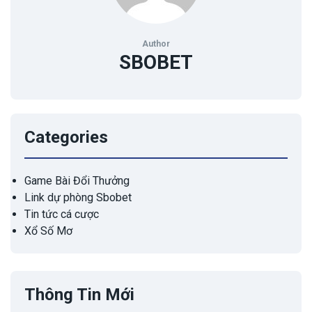
Author
SBOBET
Categories
Game Bài Đổi Thưởng
Link dự phòng Sbobet
Tin tức cá cược
Xổ Số Mơ
Thông Tin Mới