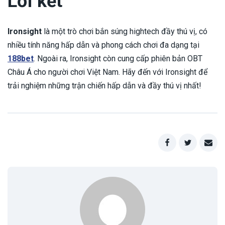
Lời kết
Ironsight
là một trò chơi bắn súng hightech đầy thú vị, có
nhiều tính năng hấp dẫn và phong cách chơi đa dạng tại
188bet
. Ngoài ra, Ironsight còn cung cấp phiên bản OBT
Châu Á cho người chơi Việt Nam. Hãy đến với Ironsight để
trải nghiệm những trận chiến hấp dẫn và đầy thú vị nhất!