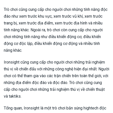
Trò chơi cũng cung cấp cho người chơi những tính năng độc
đáo như xem trước khu vực, xem trước vũ khí, xem trước
trang bị, xem trước địa điểm, xem trước địa hình và nhiều
tính năng khác. Ngoài ra, trò chơi còn cung cấp cho người
chơi những tính năng như điều khiển động cơ, điều khiển
động cơ độc lập, điều khiển động cơ động và nhiều tính
năng khác.
Ironsight cũng cung cấp cho người chơi những trải nghiệm
thú vị về chiến đấu với những công nghệ hiện đại nhất. Người
chơi có thể tham gia vào các trận chiến trên toàn thế giới, với
những địa điểm độc đáo và độc đáo. Trò chơi cũng cung
cấp cho người chơi những trải nghiệm thú vị về chiến thuật
và taktiks.
Tổng quan, Ironsight là một trò chơi bắn súng hightech độc