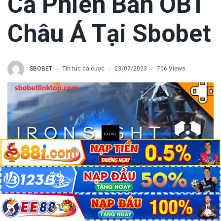
Cả Phiên Bản OBT
Châu Á Tại Sbobet
SBOBET
Tin tức cá cược
23/07/2023
706 Views
Hãy Đến Với
Ironsight
– Game Bắn Súng Hightech Còn Có
Cả Phiên Bản OBT Châu Á là một trò chơi bắn súng hightech