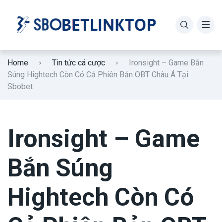
W88
Keonhacai Sbobet
Nạp Tiền Sbobet
Home
Tin tức cá cược
Ironsight – Game Bắn
188bet
Livescore Sbobet
Rút Tiền Sbobet
Súng Hightech Còn Có Cả Phiên Bản OBT Châu Á Tại
Sbobet
bong88
Bảng xếp hạng Sbobet
Khuyến Mãi Sbobet
Fun88
Link dự phòng Sbobet
Ironsight – Game
link vao bong88
Bắn Súng
12bet
Hightech Còn Có