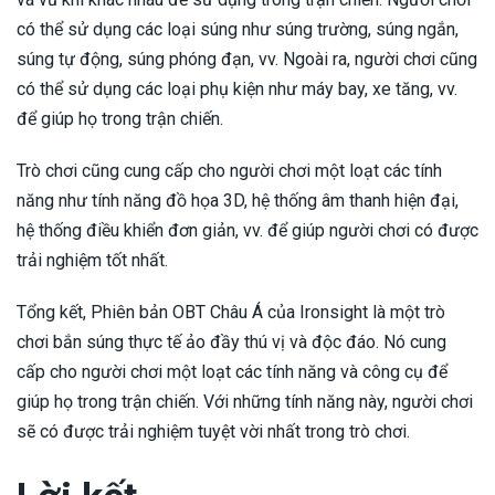
có thể sử dụng các loại súng như súng trường, súng ngắn,
súng tự động, súng phóng đạn, vv. Ngoài ra, người chơi cũng
có thể sử dụng các loại phụ kiện như máy bay, xe tăng, vv.
để giúp họ trong trận chiến.
Trò chơi cũng cung cấp cho người chơi một loạt các tính
năng như tính năng đồ họa 3D, hệ thống âm thanh hiện đại,
hệ thống điều khiển đơn giản, vv. để giúp người chơi có được
trải nghiệm tốt nhất.
Tổng kết, Phiên bản OBT Châu Á của Ironsight là một trò
chơi bắn súng thực tế ảo đầy thú vị và độc đáo. Nó cung
cấp cho người chơi một loạt các tính năng và công cụ để
giúp họ trong trận chiến. Với những tính năng này, người chơi
sẽ có được trải nghiệm tuyệt vời nhất trong trò chơi.