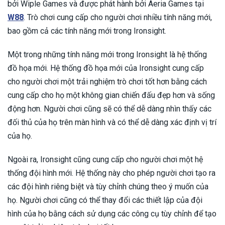
bởi Wiple Games và được phát hành bởi Aeria Games tại
W88
. Trò chơi cung cấp cho người chơi nhiều tính năng mới,
bao gồm cả các tính năng mới trong Ironsight.
Một trong những tính năng mới trong Ironsight là hệ thống
đồ họa mới. Hệ thống đồ họa mới của Ironsight cung cấp
cho người chơi một trải nghiệm trò chơi tốt hơn bằng cách
cung cấp cho họ một không gian chiến đấu đẹp hơn và sống
động hơn. Người chơi cũng sẽ có thể dễ dàng nhìn thấy các
đối thủ của họ trên màn hình và có thể dễ dàng xác định vị trí
của họ.
Ngoài ra, Ironsight cũng cung cấp cho người chơi một hệ
thống đội hình mới. Hệ thống này cho phép người chơi tạo ra
các đội hình riêng biệt và tùy chỉnh chúng theo ý muốn của
họ. Người chơi cũng có thể thay đổi các thiết lập của đội
hình của họ bằng cách sử dụng các công cụ tùy chỉnh để tạo