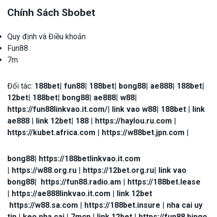
Chính Sách Sbobet
Quy định và Điều khoản
Fun88
7m
Đối tác:
188bet
|
fun88
|
188bet
|
bong88
|
ae888
|
188bet
|
12bet
|
188bet
|
bong88
|
ae888
|
w88
|
https://fun88linkvao.it.com/
|
link vao w88
|
188bet
|
link
ae888
|
link 12bet
|
188
|
https://haylou.ru.com
|
https://kubet.africa.com
|
https://w88bet.jpn.com
|
bong88
|
https://188betlinkvao.it.com
|
https://w88.org.ru
|
https://12bet.org.ru
|
link vao
bong88
|
https://fun88.radio.am
|
https://188bet.lease
|
https://ae888linkvao.it.com
|
link 12bet
https://w88.sa.com
|
https://188bet.insure
|
nha cai uy
tin
|
keo nha cai
|
7mcn
|
link 12bet
|
https://fun88.bingo