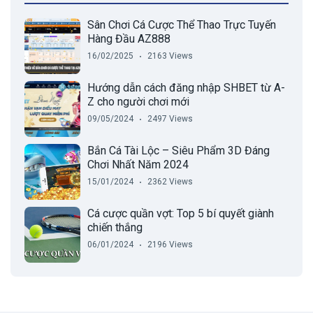
Sân Chơi Cá Cược Thể Thao Trực Tuyến
Hàng Đầu AZ888
16/02/2025
2163 Views
Hướng dẫn cách đăng nhập SHBET từ A-
Z cho người chơi mới
09/05/2024
2497 Views
Bắn Cá Tài Lộc – Siêu Phẩm 3D Đáng
Chơi Nhất Năm 2024
15/01/2024
2362 Views
Cá cược quần vợt: Top 5 bí quyết giành
chiến thắng
06/01/2024
2196 Views