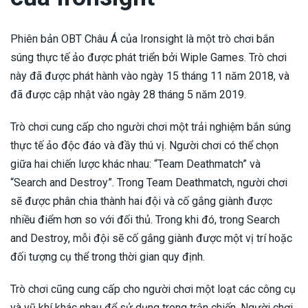
Phiên bản OBT Châu Á của Ironsight là một trò chơi bắn
súng thực tế ảo được phát triển bởi Wiple Games. Trò chơi
này đã được phát hành vào ngày 15 tháng 11 năm 2018, và
đã được cập nhật vào ngày 28 tháng 5 năm 2019.
Trò chơi cung cấp cho người chơi một trải nghiệm bắn súng
thực tế ảo độc đáo và đầy thú vị. Người chơi có thể chọn
giữa hai chiến lược khác nhau: “Team Deathmatch” và
“Search and Destroy”. Trong Team Deathmatch, người chơi
sẽ được phân chia thành hai đội và cố gắng giành được
nhiều điểm hơn so với đối thủ. Trong khi đó, trong Search
and Destroy, mỗi đội sẽ cố gắng giành được một vị trí hoặc
đối tượng cụ thể trong thời gian quy định.
Trò chơi cũng cung cấp cho người chơi một loạt các công cụ
và vũ khí khác nhau để sử dụng trong trận chiến. Người chơi