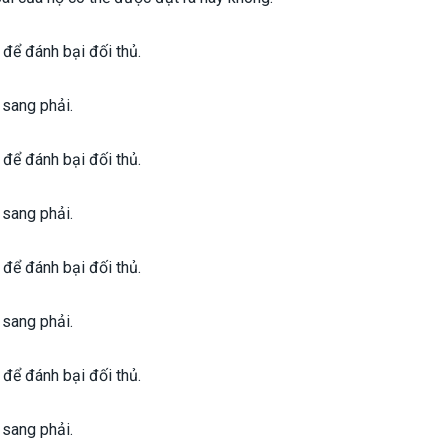
t để đánh bại đối thủ.
 sang phải.
t để đánh bại đối thủ.
 sang phải.
t để đánh bại đối thủ.
 sang phải.
t để đánh bại đối thủ.
 sang phải.