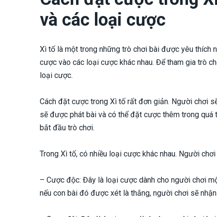
và các loại cược
Xì tố là một trong những trò chơi bài được yêu thích n
cược vào các loại cược khác nhau. Để tham gia trò chơ
loại cược.
Cách đặt cược trong Xì tố rất đơn giản. Người chơi sẽ
sẽ được phát bài và có thể đặt cược thêm trong quá t
bắt đầu trò chơi.
Trong Xì tố, có nhiều loại cược khác nhau. Người chơi
– Cược độc: Đây là loại cược dành cho người chơi một
nếu con bài đó được xét là thắng, người chơi sẽ nhận