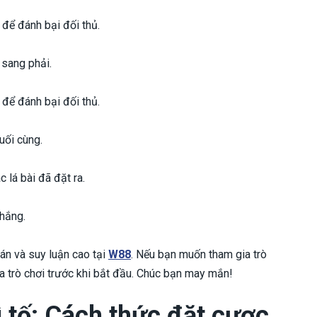
t để đánh bại đối thủ.
 sang phải.
t để đánh bại đối thủ.
uối cùng.
 lá bài đã đặt ra.
thắng.
toán và suy luận cao tại
W88
. Nếu bạn muốn tham gia trò
ủa trò chơi trước khi bắt đầu. Chúc bạn may mắn!
 tố: Cách thức đặt cược