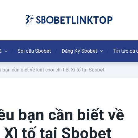
á
Soi cầu Sbobet
Đăng Ký Sbobet
Tin tức cá
bạn cần biết về luật chơi chi tiết Xì tố tại Sbobet
ều bạn cần biết về
t Xì tố tại Sbobet