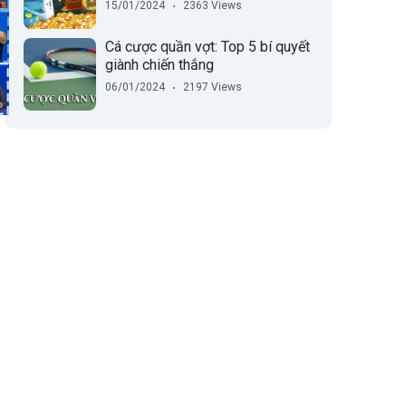
15/01/2024
2363 Views
Cá cược quần vợt: Top 5 bí quyết
giành chiến thắng
06/01/2024
2197 Views