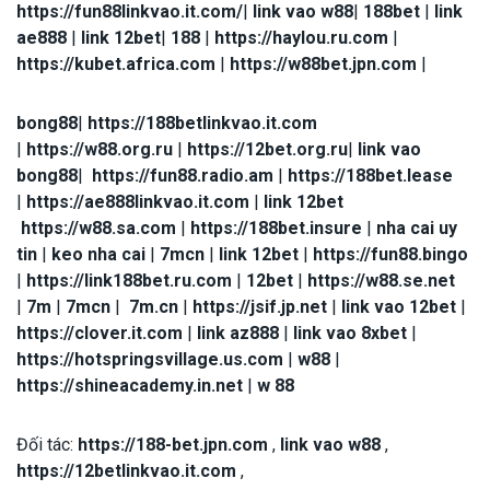
https://fun88linkvao.it.com/
|
link vao w88
|
188bet
|
link
ae888
|
link 12bet
|
188
|
https://haylou.ru.com
|
https://kubet.africa.com
|
https://w88bet.jpn.com
|
bong88
|
https://188betlinkvao.it.com
|
https://w88.org.ru
|
https://12bet.org.ru
|
link vao
bong88
|
https://fun88.radio.am
|
https://188bet.lease
|
https://ae888linkvao.it.com
|
link 12bet
https://w88.sa.com
|
https://188bet.insure
|
nha cai uy
tin
|
keo nha cai
|
7mcn
|
link 12bet
|
https://fun88.bingo
|
https://link188bet.ru.com
|
12bet
|
https://w88.se.net
|
7m
|
7mcn
|
7m.cn
|
https://jsif.jp.net
|
link vao 12bet
|
https://clover.it.com
|
link az888
|
link vao 8xbet
|
https://hotspringsvillage.us.com
|
w88
|
https://shineacademy.in.net
|
w 88
Đối tác:
https://188-bet.jpn.com
,
link vao w88
,
https://12betlinkvao.it.com
,