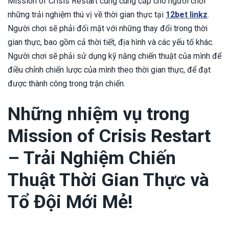
Mission of Crisis Restart cũng cung cấp cho người chơi
những trải nghiệm thú vị về thời gian thực tại
12bet linkz
.
Người chơi sẽ phải đối mặt với những thay đổi trong thời
gian thực, bao gồm cả thời tiết, địa hình và các yếu tố khác.
Người chơi sẽ phải sử dụng kỹ năng chiến thuật của mình để
điều chỉnh chiến lược của mình theo thời gian thực, để đạt
được thành công trong trận chiến.
Những nhiệm vụ trong
Mission of Crisis Restart
– Trải Nghiệm Chiến
Thuật Thời Gian Thực và
Tổ Đội Mới Mẻ!