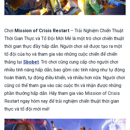
Chơi
Mission of Crisis Restart
– Trải Nghiệm Chiến Thuật
Thời Gian Thực và Tổ Đội Mới Mẻ là một trò chơi chiến thuật
thời gian thực đầy hấp dẫn. Người chơi sẽ được tạo ra một
tổ đội của họ và tham gia vào những cuộc chiến để chiến
thắng tại
Sbobet
. Trò chơi cũng cung cấp cho người chơi
nhiều tính năng hấp dẫn, bao gồm các tính năng như tự động
hoàn thành, tự động điều khiển, và nhiều hơn nữa. Người chơi
cũng có thể tham gia vào các cuộc thi và nhận được những
phần thưởng hấp dẫn. Hãy tham gia vào Mission of Crisis
Restart ngay hôm nay để trải nghiệm chiến thuật thời gian
thực và tổ đội mới mẻ!