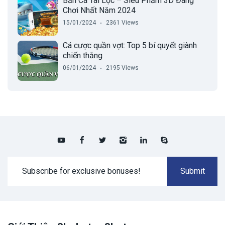
Bắn Cá Tài Lộc – Siêu Phẩm 3D Đáng
Chơi Nhất Năm 2024
15/01/2024
2361 Views
Cá cược quần vợt: Top 5 bí quyết giành
chiến thắng
06/01/2024
2195 Views