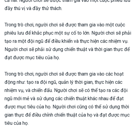
cả hai. Người chơi sẽ được tham gia vào một cuộc phiêu lưu
đầy thú vị và đầy thử thách.
Trong trò chơi, người chơi sẽ được tham gia vào một cuộc
phiêu lưu để khắc phục một sự cố to lớn. Người chơi sẽ phải
tạo ra một đội ngũ để điều khiển và thực hiện các nhiệm vụ.
Người chơi sẽ phải sử dụng chiến thuật và thời gian thực để
đạt được mục tiêu của họ.
Trong trò chơi, người chơi sẽ được tham gia vào các hoạt
động như: tạo ra đội ngũ, quản lý thời gian, thực hiện các
nhiệm vụ, và chiến đấu. Người chơi sẽ có thể tạo ra các đội
ngũ mới mẻ và sử dụng các chiến thuật khác nhau để đạt
được mục tiêu của họ. Người chơi cũng có thể sử dụng thời
gian thực để điều chỉnh chiến thuật của họ và đạt được mục
tiêu của họ.