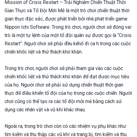
Mission of Crisis Restart – Trải Nghiệm Chiến Thuật Thời
Gian Thực và Tổ Đội Mới Mẻ là một trò chơi chiến thuật thời
gian thực đặc sắc, được phát triển bởi nhà phát triển game
Nippon Ichi Software. Trong trò chơi, người chơi sẽ đóng vai
trò là một tư lệnh của một tổ đội quân sự được gọi là “Crisis
Restart”. Ngườ chơi sẽ phải đều kểnổ đi ca h trong các cuộc
chiến khốc liệt và thử thách khó khăn.
Trong trò chơi, người chơi sẽ phải tham gia vào các cuộc
chiến khốc liệt và thử thách khó khăn để đạt được mục tiêu
của họ. Người chơi sẽ phải sử dụng chiến thuật thời gian
thực để điều khiển tổ đội của họ trong các cuộc chiến. Người
chơi cũng có thể tạo ra các tổ đội mới mẻ bằng cách sử
dụng các nhân vật và vũ khí khác nhau.
Ngoài ra, trong trò chơi còn có các nhiệm vụ phụ khác như:
tìm kiếm và thu thập các vũ khí và trang bị, tìm kiếm và thu