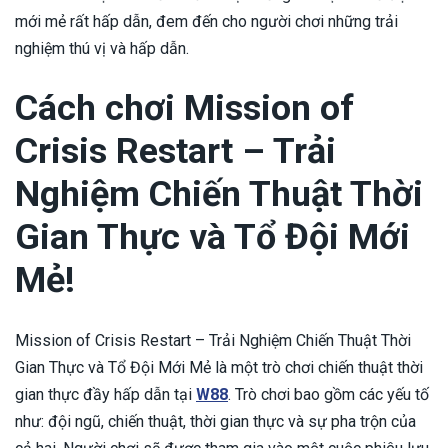
mới mẻ rất hấp dẫn, đem đến cho người chơi những trải
nghiệm thú vị và hấp dẫn.
Cách chơi Mission of
Crisis Restart – Trải
Nghiệm Chiến Thuật Thời
Gian Thực và Tổ Đội Mới
Mẻ!
Mission of Crisis Restart – Trải Nghiệm Chiến Thuật Thời
Gian Thực và Tổ Đội Mới Mẻ là một trò chơi chiến thuật thời
gian thực đầy hấp dẫn tại
W88
. Trò chơi bao gồm các yếu tố
như: đội ngũ, chiến thuật, thời gian thực và sự pha trộn của