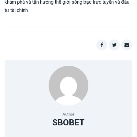
khám phá và tận hưởng thế giới sòng bạc trực tuyến và đầu
tư tài chính.
Author
SBOBET