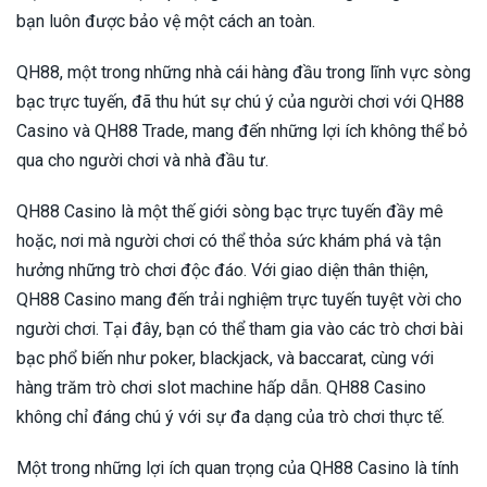
bạn luôn được bảo vệ một cách an toàn.
QH88, một trong những nhà cái hàng đầu trong lĩnh vực sòng
bạc trực tuyến, đã thu hút sự chú ý của người chơi với QH88
Casino và QH88 Trade, mang đến những lợi ích không thể bỏ
qua cho người chơi và nhà đầu tư.
QH88 Casino là một thế giới sòng bạc trực tuyến đầy mê
hoặc, nơi mà người chơi có thể thỏa sức khám phá và tận
hưởng những trò chơi độc đáo. Với giao diện thân thiện,
QH88 Casino mang đến trải nghiệm trực tuyến tuyệt vời cho
người chơi. Tại đây, bạn có thể tham gia vào các trò chơi bài
bạc phổ biến như poker, blackjack, và baccarat, cùng với
hàng trăm trò chơi slot machine hấp dẫn. QH88 Casino
không chỉ đáng chú ý với sự đa dạng của trò chơi thực tế.
Một trong những lợi ích quan trọng của QH88 Casino là tính