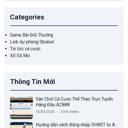
Categories
Game Bài Đổi Thưởng
Link dự phòng Sbobet
Tin tức cá cược
Xổ Số Mơ
Thông Tin Mới
Sân Chơi Cá Cược Thể Thao Trực Tuyến
Hàng Đầu AZ888
16/02/2025
2166 Views
Hướng dẫn cách đăng nhập SHBET từ A-