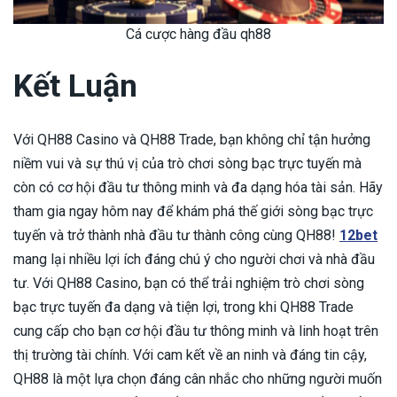
Cá cược hàng đầu qh88
Kết Luận
Với QH88 Casino và QH88 Trade, bạn không chỉ tận hưởng
niềm vui và sự thú vị của trò chơi sòng bạc trực tuyến mà
còn có cơ hội đầu tư thông minh và đa dạng hóa tài sản. Hãy
tham gia ngay hôm nay để khám phá thế giới sòng bạc trực
tuyến và trở thành nhà đầu tư thành công cùng QH88!
12bet
mang lại nhiều lợi ích đáng chú ý cho người chơi và nhà đầu
tư. Với QH88 Casino, bạn có thể trải nghiệm trò chơi sòng
bạc trực tuyến đa dạng và tiện lợi, trong khi QH88 Trade
cung cấp cho bạn cơ hội đầu tư thông minh và linh hoạt trên
thị trường tài chính. Với cam kết về an ninh và đáng tin cậy,
QH88 là một lựa chọn đáng cân nhắc cho những người muốn