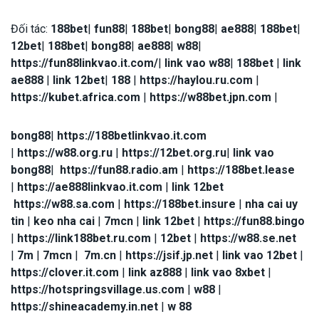
Đối tác:
188bet
|
fun88
|
188bet
|
bong88
|
ae888
|
188bet
|
12bet
|
188bet
|
bong88
|
ae888
|
w88
|
https://fun88linkvao.it.com/
|
link vao w88
|
188bet
|
link
ae888
|
link 12bet
|
188
|
https://haylou.ru.com
|
https://kubet.africa.com
|
https://w88bet.jpn.com
|
bong88
|
https://188betlinkvao.it.com
|
https://w88.org.ru
|
https://12bet.org.ru
|
link vao
bong88
|
https://fun88.radio.am
|
https://188bet.lease
|
https://ae888linkvao.it.com
|
link 12bet
https://w88.sa.com
|
https://188bet.insure
|
nha cai uy
tin
|
keo nha cai
|
7mcn
|
link 12bet
|
https://fun88.bingo
|
https://link188bet.ru.com
|
12bet
|
https://w88.se.net
|
7m
|
7mcn
|
7m.cn
|
https://jsif.jp.net
|
link vao 12bet
|
https://clover.it.com
|
link az888
|
link vao 8xbet
|
https://hotspringsvillage.us.com
|
w88
|
https://shineacademy.in.net
|
w 88