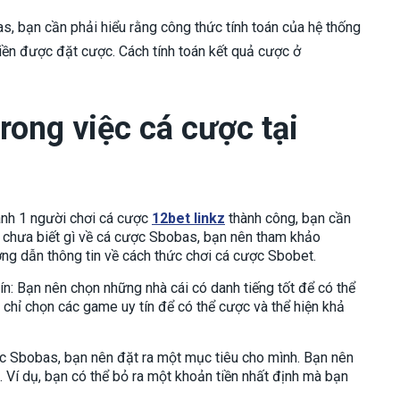
, bạn cần phải hiểu rằng công thức tính toán của hệ thống
tiền được đặt cược. Cách tính toán kết quả cược ở
rong việc cá cược tại
ành 1 người chơi cá cược
12bet linkz
thành công, bạn cần
ạn chưa biết gì về cá cược Sbobas, bạn nên tham khảo
ng dẫn thông tin về cách thức chơi cá cược Sbobet.
ín: Bạn nên chọn những nhà cái có danh tiếng tốt để có thể
 chỉ chọn các game uy tín để có thể cược và thể hiện khả
ợc Sbobas, bạn nên đặt ra một mục tiêu cho mình. Bạn nên
. Ví dụ, bạn có thể bỏ ra một khoản tiền nhất định mà bạn