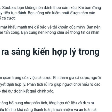
ợc Sbobas, bạn không nên đánh theo cảm xúc. Khi bạn đang
 hay tiếp tục đánh. Bạn cũng nên kiểm soát được cảm xúc
ể cá cược.
t mật khẩu mạnh mẽ để bảo vệ tài khoản của mình. Bạn nên
er tấn công. Bạn cũng nên không chia sẻ thông tin cá nhân
 ra sáng kiến hợp lý trong
ần quan trọng của việc cá cược. Khi tham gia cá cược, người
yết định hợp lý. Phân tích rủi ro giúp người chơi hiểu rõ các
ó thể dự đoán kết quả chính xác.
ỹ năng bổ sung như phân tích, tổng hợp dữ liệu và đưa ra
ếu tố như khả năng thanh toán, trách nhiệm và an toàn cá