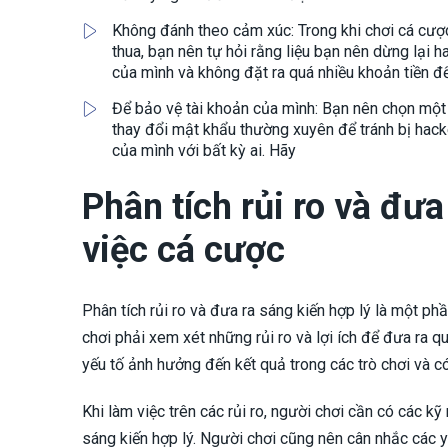
Không đánh theo cảm xúc: Trong khi chơi cá cư
thua, bạn nên tự hỏi rằng liệu bạn nên dừng lại
của mình và không đặt ra quá nhiều khoản tiền đ
Để bảo vệ tài khoản của mình: Bạn nên chọn mộ
thay đổi mật khẩu thường xuyên để tránh bị hack
của mình với bất kỳ ai. Hãy
Phân tích rủi ro và đưa
việc cá cược
Phân tích rủi ro và đưa ra sáng kiến hợp lý là một ph
chơi phải xem xét những rủi ro và lợi ích để đưa ra qu
yếu tố ảnh hưởng đến kết quả trong các trò chơi và c
Khi làm việc trên các rủi ro, người chơi cần có các k
sáng kiến hợp lý. Người chơi cũng nên cân nhắc các y