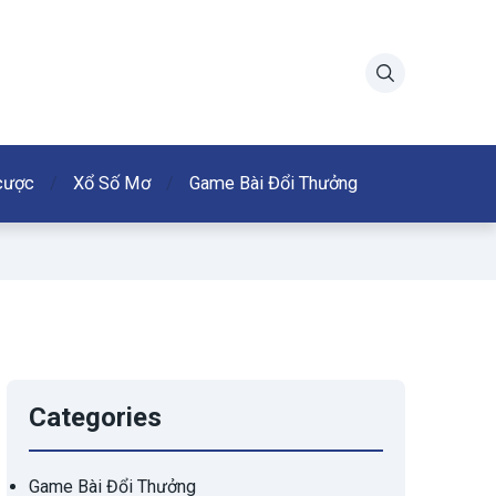
 cược
Xổ Số Mơ
Game Bài Đổi Thưởng
Categories
Game Bài Đổi Thưởng