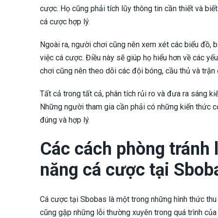
cược. Họ cũng phải tích lũy thông tin cần thiết và biế
cá cược hợp lý.
Ngoài ra, người chơi cũng nên xem xét các biểu đồ, b
việc cá cược. Điều này sẽ giúp họ hiểu hơn về các yế
chơi cũng nên theo dõi các đội bóng, cầu thủ và trận 
Tất cả trong tất cả, phân tích rủi ro và đưa ra sáng k
Những người tham gia cần phải có những kiến thức cơ
đúng và hợp lý.
Các cách phòng tránh l
năng cá cược tại Sbob
Cá cược tại Sbobas là một trong những hình thức thu
cũng gặp những lỗi thường xuyên trong quá trình của m