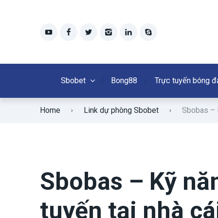
W88
Keonhacai Sbobet
Nạp Tiền Sbobet
188bet
Livescore Sbobet
Rút Tiền Sbobet
Sbobet
Bong88
Trực tuyến bóng đ
bong88
Bảng xếp hạng Sbobet
Khuyến Mãi Sbobet
Home
Link dự phòng Sbobet
Sbobas – K
Fun88
Link dự phòng Sbobet
link vao bong88
12bet
Sbobas – Kỹ năn
tuyến tại nhà c