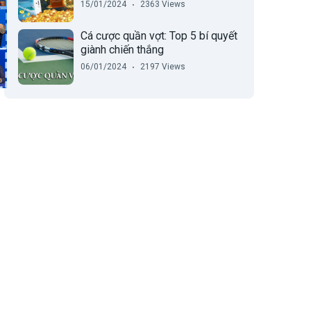
15/01/2024
2363 Views
Cá cược quần vợt: Top 5 bí quyết
giành chiến thắng
06/01/2024
2197 Views