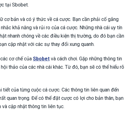
ợc tại Sbobet.
ngữ cơ bản và có ý thức về cá cược. Bạn cần phải cố gắng
nhắc khả năng và rủi ro của cá cược. Những nhà cái uy tín
ật nhanh chóng về các điều kiện thị trường, do đó bạn cần
bạn cập nhật với các sự thay đổi xung quanh.
 các cơ chế của
Sbobet
và cách chơi. Gặp những thông tin
ội thảo của các nhà cái khác. Từ đó, bạn sẽ có thể hiểu rõ
i tiết của từng cuộc cá cược. Các thông tin liên quan đến
rất quan trọng. Để có thể đặt cược có lợi cho bản thân, bạn
và cập nhật thông tin liên tục.