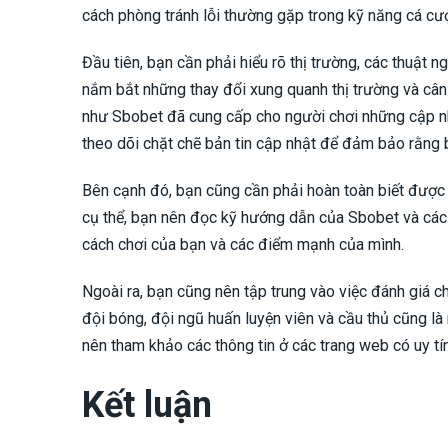
cách phòng tránh lỗi thường gặp trong kỹ năng cá cư
Đầu tiên, bạn cần phải hiểu rõ thị trường, các thuật 
nắm bắt những thay đổi xung quanh thị trường và cân 
như Sbobet đã cung cấp cho người chơi những cập nh
theo dõi chặt chẽ bản tin cập nhật để đảm bảo rằng 
Bên cạnh đó, bạn cũng cần phải hoàn toàn biết được
cụ thể, bạn nên đọc kỹ hướng dẫn của Sbobet và các h
cách chơi của bạn và các điểm mạnh của mình.
Ngoài ra, bạn cũng nên tập trung vào việc đánh giá ch
đội bóng, đội ngũ huấn luyện viên và cầu thủ cũng là 
nên tham khảo các thông tin ở các trang web có uy tín 
Kết luận