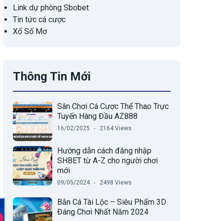
Link dự phòng Sbobet
Tin tức cá cược
Xổ Số Mơ
Thông Tin Mới
Sân Chơi Cá Cược Thể Thao Trực
Tuyến Hàng Đầu AZ888
16/02/2025
2164 Views
Hướng dẫn cách đăng nhập
SHBET từ A-Z cho người chơi
mới
09/05/2024
2498 Views
Bắn Cá Tài Lộc – Siêu Phẩm 3D
Đáng Chơi Nhất Năm 2024