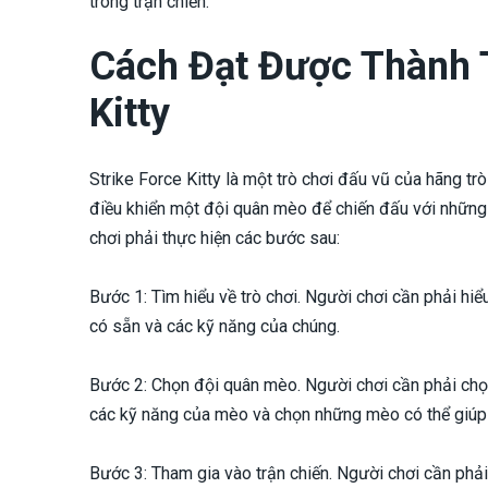
trong trận chiến.
Cách Đạt Được Thành T
Kitty
Strike Force Kitty là một trò chơi đấu vũ của hãng tr
điều khiển một đội quân mèo để chiến đấu với những k
chơi phải thực hiện các bước sau:
Bước 1: Tìm hiểu về trò chơi. Người chơi cần phải hiểu
có sẵn và các kỹ năng của chúng.
Bước 2: Chọn đội quân mèo. Người chơi cần phải chọ
các kỹ năng của mèo và chọn những mèo có thể giúp 
Bước 3: Tham gia vào trận chiến. Người chơi cần ph