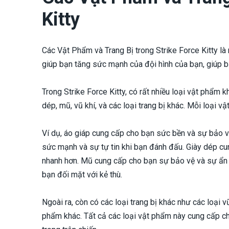
Kitty
Các Vật Phẩm và Trang Bị trong Strike Force Kitty l
giúp bạn tăng sức mạnh của đội hình của bạn, giúp bạ
Trong Strike Force Kitty, có rất nhiều loại vật phẩm 
dép, mũ, vũ khí, và các loại trang bị khác. Mỗi loại 
Ví dụ, áo giáp cung cấp cho bạn sức bền và sự bảo v
sức mạnh và sự tự tin khi bạn đánh đấu. Giày dép c
nhanh hơn. Mũ cung cấp cho bạn sự bảo vệ và sự ẩn d
bạn đối mặt với kẻ thù.
Ngoài ra, còn có các loại trang bị khác như các loại v
phẩm khác. Tất cả các loại vật phẩm này cung cấp ch