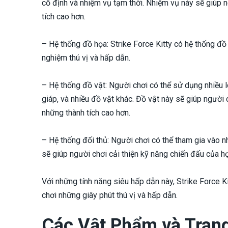
cố định và nhiệm vụ tạm thời. Nhiệm vụ này sẽ giúp n
tích cao hơn.
– Hệ thống đồ họa: Strike Force Kitty có hệ thống đồ
nghiệm thú vị và hấp dẫn.
– Hệ thống đồ vật: Người chơi có thể sử dụng nhiều l
giáp, và nhiều đồ vật khác. Đồ vật này sẽ giúp ngườ
những thành tích cao hơn.
– Hệ thống đối thủ: Người chơi có thể tham gia vào nhi
sẽ giúp người chơi cải thiện kỹ năng chiến đấu của h
Với những tính năng siêu hấp dẫn này, Strike Force Ki
chơi những giây phút thú vị và hấp dẫn.
Các Vật Phẩm và Trang 