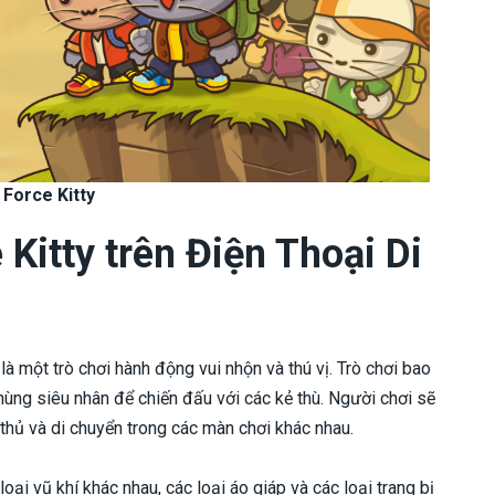
 Force Kitty
 Kitty trên Điện Thoại Di
là một trò chơi hành động vui nhộn và thú vị. Trò chơi bao
ng siêu nhân để chiến đấu với các kẻ thù. Người chơi sẽ
thủ và di chuyển trong các màn chơi khác nhau.
oại vũ khí khác nhau, các loại áo giáp và các loại trang bị