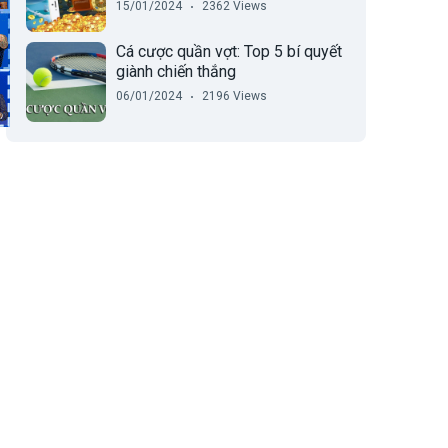
15/01/2024
2362 Views
Cá cược quần vợt: Top 5 bí quyết
giành chiến thắng
06/01/2024
2196 Views