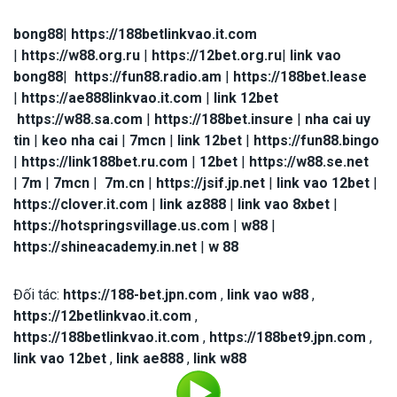
bong88
|
https://188betlinkvao.it.com
|
https://w88.org.ru
|
https://12bet.org.ru
|
link vao
bong88
|
https://fun88.radio.am
|
https://188bet.lease
|
https://ae888linkvao.it.com
|
link 12bet
https://w88.sa.com
|
https://188bet.insure
|
nha cai uy
tin
|
keo nha cai
|
7mcn
|
link 12bet
|
https://fun88.bingo
|
https://link188bet.ru.com
|
12bet
|
https://w88.se.net
|
7m
|
7mcn
|
7m.cn
|
https://jsif.jp.net
|
link vao 12bet
|
https://clover.it.com
|
link az888
|
link vao 8xbet
|
https://hotspringsvillage.us.com
|
w88
|
https://shineacademy.in.net
|
w 88
Đối tác:
https://188-bet.jpn.com
,
link vao w88
,
https://12betlinkvao.it.com
,
https://188betlinkvao.it.com
,
https://188bet9.jpn.com
,
link vao 12bet
,
link ae888
,
link w88