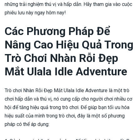
những trải nghiệm thú vị và hấp dẫn. Hãy tham gia vào cuộc
phiêu lưu này ngay hôm nay!
Các Phương Pháp Để
Nâng Cao Hiệu Quả Trong
Trò Chơi Nhàn Rỗi Đẹp
Mắt Ulala Idle Adventure
Trò chơi Nhàn Rỗi Đẹp Mắt Ulala Idle Adventure là một trò
chơi hấp dẫn và thú vị, nó cung cấp cho người chơi nhiều cơ
hội để tăng hiệu quả trong trò chơi. Để giúp bạn tối ưu hóa
hiệu suất của mình trong trò chơi, đây là một số phương
pháp có thể áp dụng: