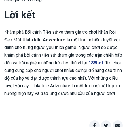
Lời kết
Khám phá Bối cảnh Tiền sử và tham gia trò chơi Nhàn Rỗi
Đẹp Mắt
Ulala Idle Adventure
là một trải nghiệm tuyệt vời
dành cho nững người yêu thích game. Người chơi sẽ được
khám phá bối cảnh tiền sử, tham gia trong các trận chiến hấp
dẫn và trải nghiệm những trò chơi thú vị tại
188bet
. Trò chơi
cũng cung cấp cho người chơi nhiều cơ hội để nâng cao trình
độ của họ và đạt được thành tựu cao nhất. Với những điều
tuyệt vời này, Ulala Idle Adventure là một trò chơi bắt kịp xu
hướng hiện nay và đáp ứng được nhu cầu của người chơi.