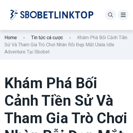
W88
Keonhacai Sbobet
Nạp Tiền Sbobet
Home
Tin tức cá cược
Khám Phá Bối Cảnh Tiền
188bet
Livescore Sbobet
Rút Tiền Sbobet
Sử Và Tham Gia Trò Chơi Nhàn Rỗi Đẹp Mắt Ulala Idle
Adventure Tại Sbobet
bong88
Bảng xếp hạng Sbobet
Khuyến Mãi Sbobet
Fun88
Link dự phòng Sbobet
Khám Phá Bối
link vao bong88
Cảnh Tiền Sử Và
12bet
Tham Gia Trò Chơi