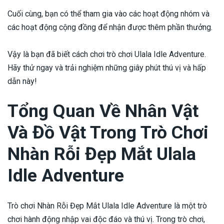
Cuối cùng, bạn có thể tham gia vào các hoạt động nhóm và
các hoạt động cộng đồng để nhận được thêm phần thưởng.
Vậy là bạn đã biết cách chơi trò chơi Ulala Idle Adventure.
Hãy thử ngay và trải nghiệm những giây phút thú vị và hấp
dẫn này!
Tổng Quan Về Nhân Vật
Và Đồ Vật Trong Trò Chơi
Nhàn Rỗi Đẹp Mắt Ulala
Idle Adventure
Trò chơi Nhàn Rỗi Đẹp Mắt Ulala Idle Adventure là một trò
chơi hành động nhập vai độc đáo và thú vị. Trong trò chơi,