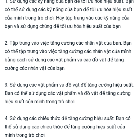
1. Sử dụng các kỹ năng của bạn để tối ưu hóa hiệu suất. Bạn
có thể sử dụng các kỹ năng của bạn để tối ưu hóa hiệu suất
của mình trong trò chơi. Hãy tập trung vào các kỹ năng của
bạn và sử dụng chúng để tối ưu hóa hiệu suất của bạn.
2. Tập trung vào việc tăng cường các nhân vật của bạn. Bạn
có thể tập trung vào việc tăng cường các nhân vật của mình
bằng cách sử dụng các vật phẩm và các đồ vật để tăng
cường các nhân vật của bạn.
3. Sử dụng các vật phẩm và đồ vật để tăng cường hiệu suất.
Bạn có thể sử dụng các vật phẩm và đồ vật để tăng cường
hiệu suất của mình trong trò chơi.
4. Sử dụng các chiêu thức để tăng cường hiệu suất. Bạn có
thể sử dụng các chiêu thức để tăng cường hiệu suất của
mình trong trò chơi.