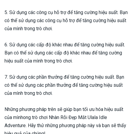
5. Sử dụng các công cụ hỗ trợ để tăng cường hiệu suất. Bạn
có thể sử dụng các công cụ hỗ trợ để tăng cường hiệu suất
của mình trong trò chơi.
6. Sử dụng các cấp độ khác nhau để tăng cường hiệu suất.
Bạn có thể sử dụng các cấp độ khác nhau để tăng cường
hiệu suất của mình trong trò chơi.
7. Sử dụng các phần thưởng để tăng cường hiệu suất. Bạn
có thể sử dụng các phần thưởng để tăng cường hiệu suất
của mình trong trò chơi.
Những phương pháp trên sẽ giúp bạn tối ưu hóa hiệu suất
của mìnhong trò chơi Nhàn Rỗi Đẹp Mắt Ulala Idle
Adventure. Hãy thử những phương pháp này và bạn sẽ thấy
hiệu quả của chúng!